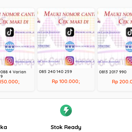
085 240 140 259
088 4 Varian
0813 2017 990
29
Rp 100.000;
150.000;
Rp 200.
gka
Stok Ready