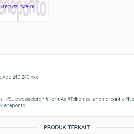
c Abc 240 240 xxx
i #Sulawesiselatan #KartuAs #Telkomsel #nomorcantik #N
ikjeneponto
PRODUK TERKAIT