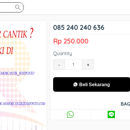
085 240 240 636
Rp 250.000
Quantity
-
+
Beli Sekarang
BAG