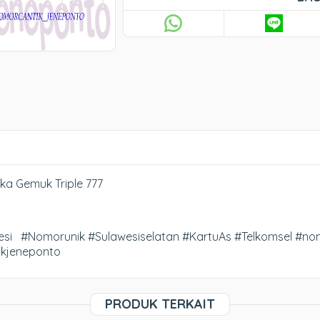
ka Gemuk Triple 777
si #Nomorunik #Sulawesiselatan #KartuAs #Telkomsel #no
ikjeneponto
PRODUK TERKAIT