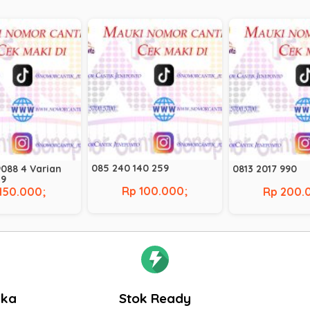
085 240 140 259
088 4 Varian
0813 2017 990
29
Rp 100.000;
150.000;
Rp 200.
gka
Stok Ready