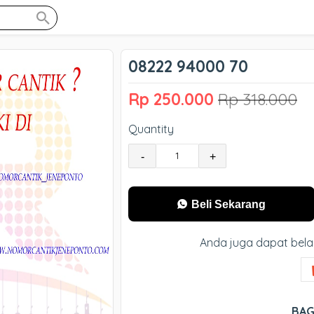
08222 94000 70
Rp 250.000
Rp 318.000
Quantity
-
+
Beli Sekarang
Anda juga dapat bela
BAG