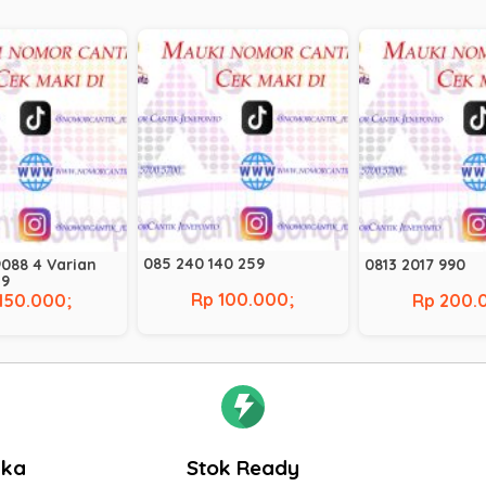
085 240 140 259
088 4 Varian
0813 2017 990
29
Rp 100.000;
150.000;
Rp 200.
gka
Stok Ready