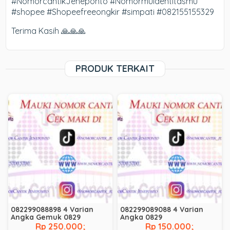
#NomorcantikJeneponto #Nomormuidentitasmu
#shopee #Shopeefreeongkir #simpati #082155155329
Terima Kasih 🙏🙏🙏
PRODUK TERKAIT
082299088898 4 Varian
082299089088 4 Varian
Angka Gemuk 0829
Angka 0829
Rp 250.000;
Rp 150.000;