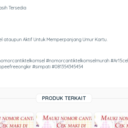
sih Tersedia
el ataupun Aktif Untuk Memperpanjang Umur Kartu.
morcantiktelkomsel #nomorcantiktelkomselmurah #Ar15ce
eefreeongkir #simpati #081354345454
PRODUK TERKAIT