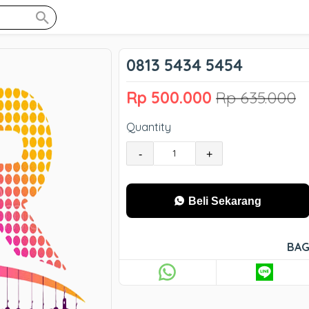
0813 5434 5454
Rp 500.000
Rp 635.000
Quantity
-
+
Beli Sekarang
BAG