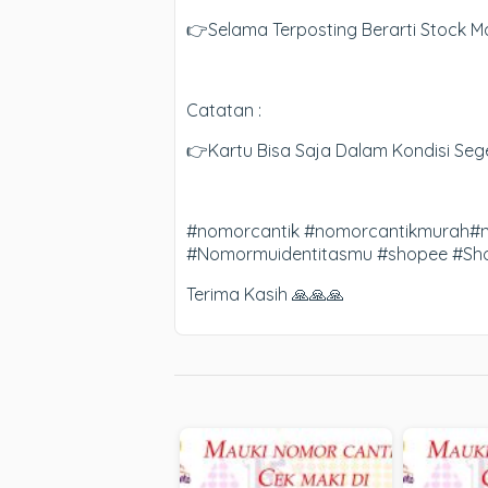
👉Selama Terposting Berarti Stock Ma
Catatan :
👉Kartu Bisa Saja Dalam Kondisi Seg
#nomorcantik #nomorcantikmurah#no
#Nomormuidentitasmu #shopee #Shop
Terima Kasih 🙏🙏🙏