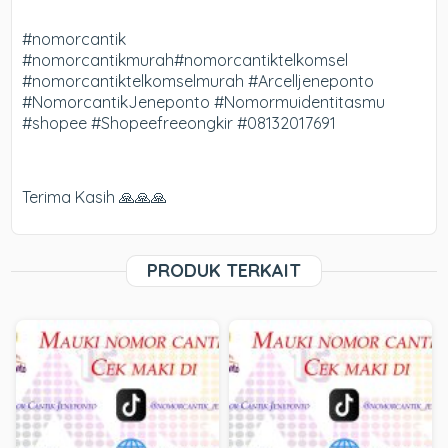
#nomorcantik
#nomorcantikmurah#nomorcantiktelkomsel
#nomorcantiktelkomselmurah #Arcelljeneponto
#NomorcantikJeneponto #Nomormuidentitasmu
#shopee #Shopeefreeongkir #08132017691
Terima Kasih 🙏🙏🙏
PRODUK TERKAIT